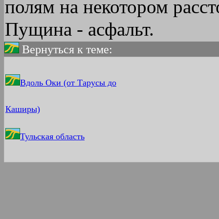
полям на некотором расст
Пущина - асфальт.
Вернуться к теме:
Вдоль Оки (от Тарусы до
Каширы)
Тульская область