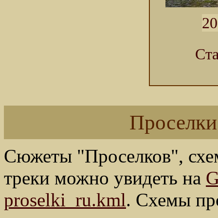
20
Ста
Проселки
Сюжеты "Проселков", схем
треки можно увидеть на
G
proselki_ru.kml
. Схемы пр